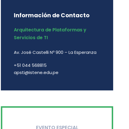
Información de Contacto
Arquitectura de Plataformas y
Servicios de TI
Av. José Castelli Nº 900 – La Esperanza
+51 044 568815
apsti@istene.edu.pe
EVENTO ESPECIAL