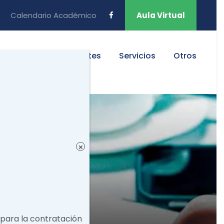
s
Calendario Académico
Aula Virtual
ansparencia
Trámites
Servicios
Otros
×
para la contratación